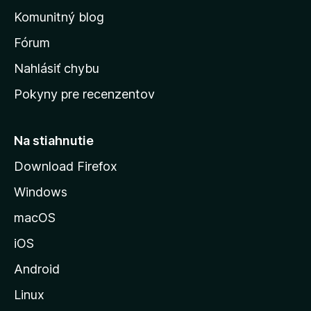
o
n
d
Komunitný blog
ý
v
n
s
Fórum
o
t
k
Nahlásiť chybu
e
ú
n
Pokyny pre recenzentov
s
ý
t
r
Na stiahnutie
á
Download Firefox
n
Windows
k
u
macOS
M
iOS
o
z
Android
i
Linux
l