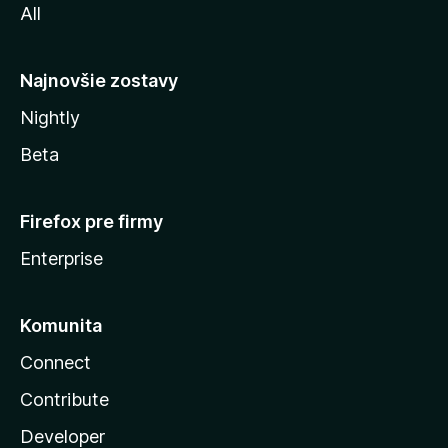
All
l
y
Najnovšie zostavy
Nightly
Beta
Firefox pre firmy
Enterprise
Komunita
Connect
Contribute
Developer