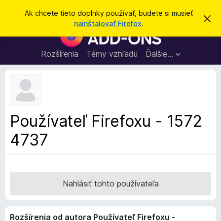
H
Prihlásiť sa
Ak chcete tieto doplnky používať, budete si musieť
Z
ľ
nainštalovať Firefox
.
a
D
a
v
o
r
d
i
p
Rozšírenia
Témy vzhľadu
Ďalšie…
a
e
l
ť
ť
t
n
o
k
t
o
y
o
p
z
Používateľ Firefoxu - 1572
n
r
á
4737
e
m
e
p
n
r
i
e
e
h
Nahlásiť tohto používateľa
l
i
Rozšírenia od autora Používateľ Firefoxu -
a