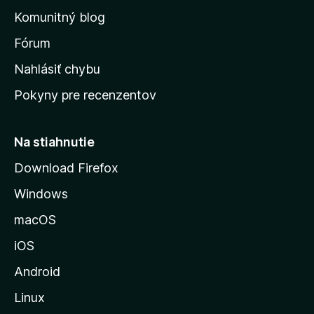
o
n
d
Komunitný blog
ý
v
n
s
Fórum
o
t
k
Nahlásiť chybu
e
ú
n
Pokyny pre recenzentov
s
ý
t
r
Na stiahnutie
á
Download Firefox
n
Windows
k
u
macOS
M
iOS
o
z
Android
i
Linux
l