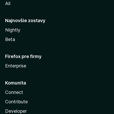
All
l
y
Najnovšie zostavy
Nightly
Beta
Firefox pre firmy
Enterprise
Komunita
Connect
Contribute
Developer