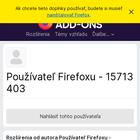
H
Prihlásiť sa
Ak chcete tieto doplnky používať, budete si musieť
Z
ľ
nainštalovať Firefox
.
a
D
a
v
o
r
d
i
p
Rozšírenia
Témy vzhľadu
Ďalšie…
a
e
l
ť
ť
t
n
o
k
t
o
y
o
p
z
Používateľ Firefoxu - 15713
n
r
á
403
e
m
e
p
n
r
i
e
e
h
Nahlásiť tohto používateľa
l
i
Rozšírenia od autora Používateľ Firefoxu -
a