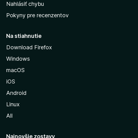
k
Nahlásiť chybu
e
ú
n
Pokyny pre recenzentov
s
ý
t
r
Na stiahnutie
á
Download Firefox
n
Windows
k
u
macOS
M
iOS
o
z
Android
i
Linux
l
All
l
y
Najnovšie zostavy