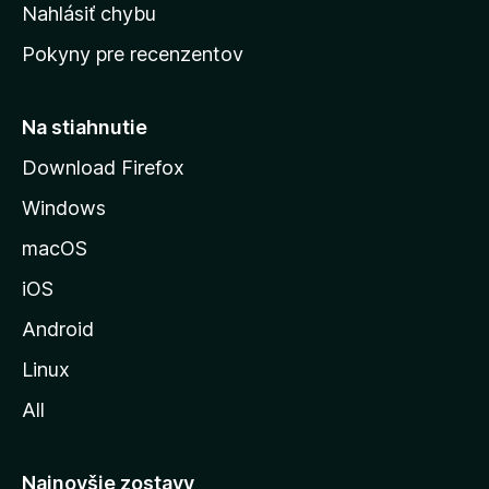
k
Nahlásiť chybu
e
ú
n
Pokyny pre recenzentov
s
ý
t
r
Na stiahnutie
á
Download Firefox
n
Windows
k
u
macOS
M
iOS
o
z
Android
i
Linux
l
All
l
y
Najnovšie zostavy