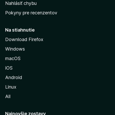
k
Nahlásiť chybu
e
ú
n
Pokyny pre recenzentov
s
ý
t
r
Na stiahnutie
á
Download Firefox
n
Windows
k
u
macOS
M
iOS
o
z
Android
i
Linux
l
All
l
y
Najnovšie zostavy