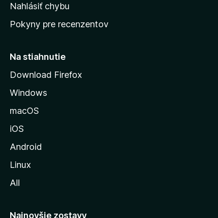
k
Nahlásiť chybu
e
ú
n
Pokyny pre recenzentov
s
ý
t
r
Na stiahnutie
á
Download Firefox
n
Windows
k
u
macOS
M
iOS
o
z
Android
i
Linux
l
All
l
y
Najnovšie zostavy