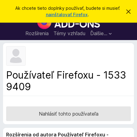
H
Prihlásiť sa
Ak chcete tieto doplnky používať, budete si musieť
Z
ľ
nainštalovať Firefox
.
a
D
a
v
o
r
d
i
p
Rozšírenia
Témy vzhľadu
Ďalšie…
a
e
l
ť
ť
t
n
o
k
t
o
y
o
p
z
Používateľ Firefoxu - 1533
n
r
á
9409
e
m
e
p
n
r
i
e
e
h
Nahlásiť tohto používateľa
l
i
Rozšírenia od autora Používateľ Firefoxu -
a