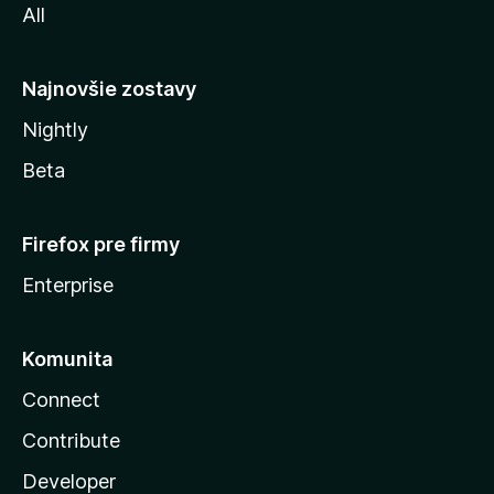
All
l
y
Najnovšie zostavy
Nightly
Beta
Firefox pre firmy
Enterprise
Komunita
Connect
Contribute
Developer