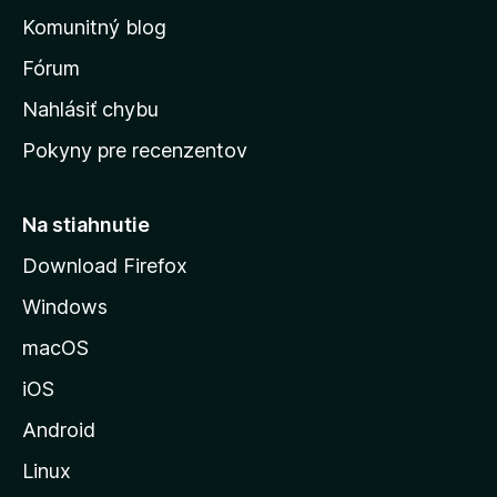
o
n
d
Komunitný blog
ý
v
n
s
Fórum
o
t
k
Nahlásiť chybu
e
ú
n
Pokyny pre recenzentov
s
ý
t
r
Na stiahnutie
á
Download Firefox
n
Windows
k
u
macOS
M
iOS
o
z
Android
i
Linux
l