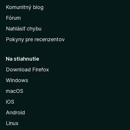
o
n
d
Komunitný blog
ý
v
n
s
Fórum
o
t
k
Nahlásiť chybu
e
ú
n
Pokyny pre recenzentov
s
ý
t
r
Na stiahnutie
á
Download Firefox
n
Windows
k
u
macOS
M
iOS
o
z
Android
i
Linux
l