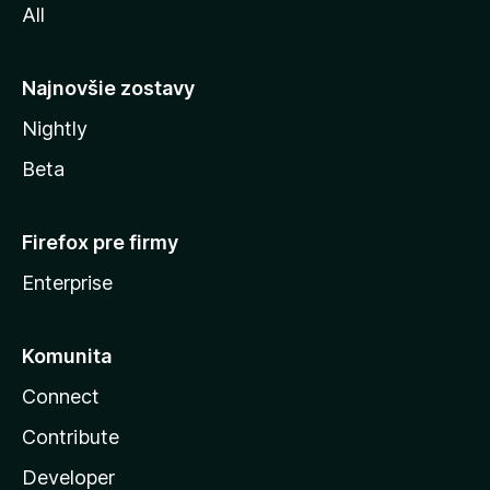
All
l
y
Najnovšie zostavy
Nightly
Beta
Firefox pre firmy
Enterprise
Komunita
Connect
Contribute
Developer