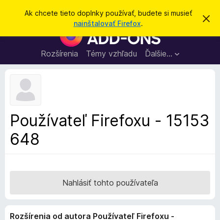
H
Prihlásiť sa
Ak chcete tieto doplnky používať, budete si musieť
Z
ľ
nainštalovať Firefox
.
a
D
a
v
o
r
d
i
p
Rozšírenia
Témy vzhľadu
Ďalšie…
a
e
l
ť
ť
t
n
o
k
t
o
y
o
p
z
Používateľ Firefoxu - 15153
n
r
á
648
e
m
e
p
n
r
i
e
e
h
Nahlásiť tohto používateľa
l
i
Rozšírenia od autora Používateľ Firefoxu -
a