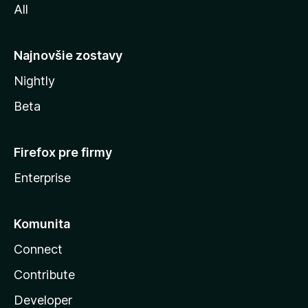
All
l
y
Najnovšie zostavy
Nightly
Beta
Firefox pre firmy
Enterprise
Komunita
Connect
Contribute
Developer