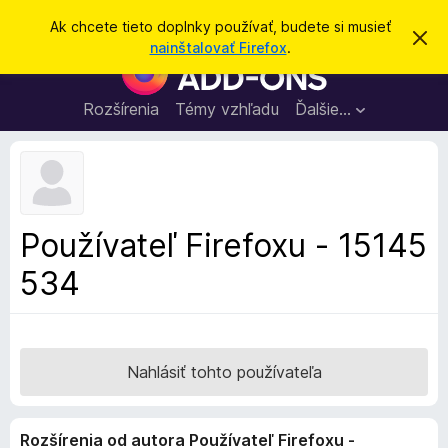
H
Prihlásiť sa
Ak chcete tieto doplnky používať, budete si musieť
Z
ľ
nainštalovať Firefox
.
a
D
a
v
o
r
d
i
p
Rozšírenia
Témy vzhľadu
Ďalšie…
a
e
l
ť
ť
t
n
o
k
t
o
y
o
p
z
Používateľ Firefoxu - 15145
n
r
á
534
e
m
e
p
n
r
i
e
e
h
Nahlásiť tohto používateľa
l
i
Rozšírenia od autora Používateľ Firefoxu -
a