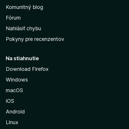
o
n
d
Komunitný blog
ý
v
n
s
Fórum
o
t
k
Nahlásiť chybu
e
ú
n
Pokyny pre recenzentov
s
ý
t
r
Na stiahnutie
á
Download Firefox
n
Windows
k
u
macOS
M
iOS
o
z
Android
i
Linux
l