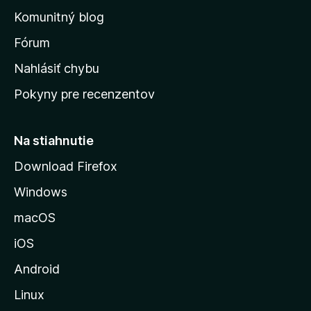
o
n
d
Komunitný blog
ý
v
n
s
Fórum
o
t
k
Nahlásiť chybu
e
ú
n
Pokyny pre recenzentov
s
ý
t
r
Na stiahnutie
á
Download Firefox
n
Windows
k
u
macOS
M
iOS
o
z
Android
i
Linux
l