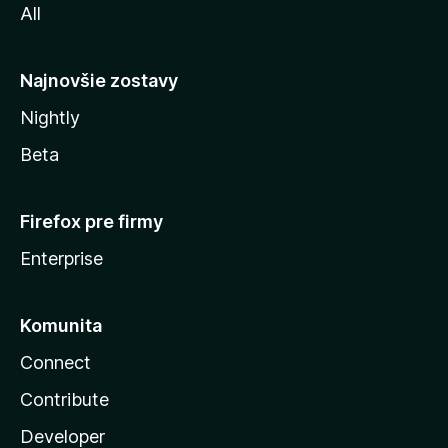
All
l
y
Najnovšie zostavy
Nightly
Beta
Firefox pre firmy
Enterprise
Komunita
Connect
Contribute
Developer