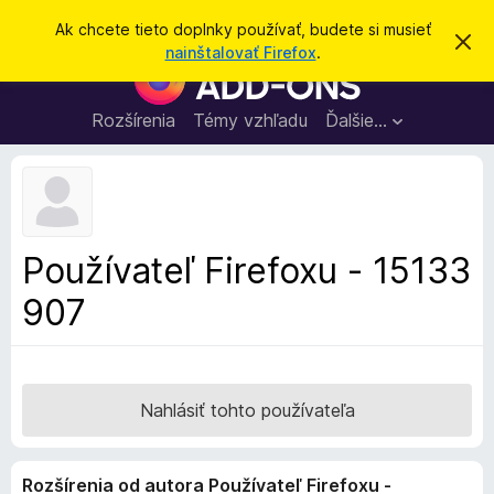
H
Prihlásiť sa
Ak chcete tieto doplnky používať, budete si musieť
Z
ľ
nainštalovať Firefox
.
a
D
a
v
o
r
d
i
p
Rozšírenia
Témy vzhľadu
Ďalšie…
a
e
l
ť
ť
t
n
o
k
t
o
y
o
p
z
Používateľ Firefoxu - 15133
n
r
á
907
e
m
e
p
n
r
i
e
e
h
Nahlásiť tohto používateľa
l
i
Rozšírenia od autora Používateľ Firefoxu -
a