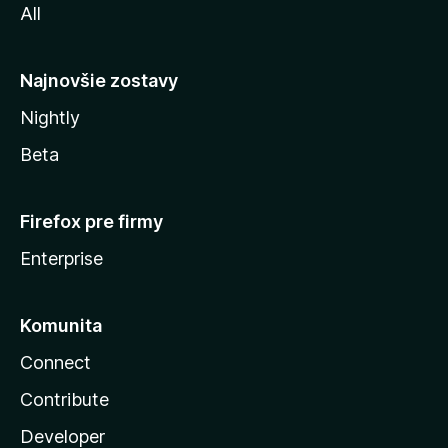
All
l
y
Najnovšie zostavy
Nightly
Beta
Firefox pre firmy
Enterprise
Komunita
Connect
Contribute
Developer