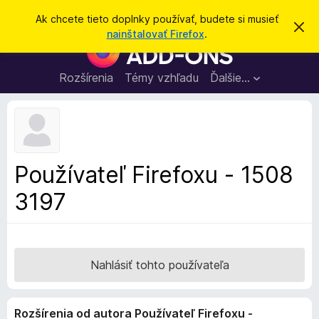
H
Prihlásiť sa
Ak chcete tieto doplnky používať, budete si musieť
Z
ľ
nainštalovať Firefox
.
a
D
a
v
o
r
d
i
p
Rozšírenia
Témy vzhľadu
Ďalšie…
a
e
l
ť
ť
t
n
o
k
t
o
y
o
p
z
Používateľ Firefoxu - 1508
n
r
á
3197
e
m
e
p
n
r
i
e
e
h
Nahlásiť tohto používateľa
l
i
Rozšírenia od autora Používateľ Firefoxu -
a