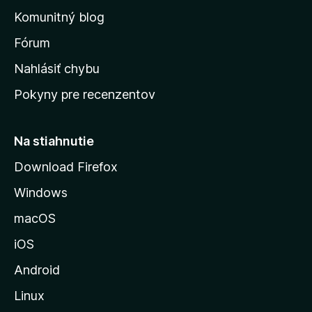
o
n
d
Komunitný blog
ý
v
n
s
Fórum
o
t
k
Nahlásiť chybu
e
ú
n
Pokyny pre recenzentov
s
ý
t
r
Na stiahnutie
á
Download Firefox
n
Windows
k
u
macOS
M
iOS
o
z
Android
i
Linux
l