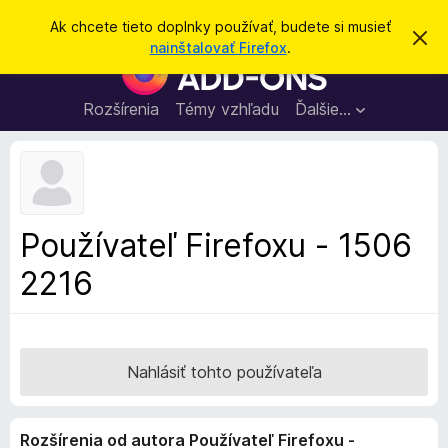
H
Prihlásiť sa
Ak chcete tieto doplnky používať, budete si musieť
Z
ľ
nainštalovať Firefox
.
a
D
a
v
o
r
d
i
p
Rozšírenia
Témy vzhľadu
Ďalšie…
a
e
l
ť
ť
t
n
o
k
t
o
y
o
p
z
Používateľ Firefoxu - 1506
n
r
á
2216
e
m
e
p
n
r
i
e
e
h
Nahlásiť tohto používateľa
l
i
Rozšírenia od autora Používateľ Firefoxu -
a