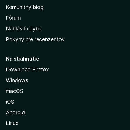
o
n
d
Komunitný blog
ý
v
n
s
Fórum
o
t
k
Nahlásiť chybu
e
ú
n
Pokyny pre recenzentov
s
ý
t
r
Na stiahnutie
á
Download Firefox
n
Windows
k
u
macOS
M
iOS
o
z
Android
i
Linux
l