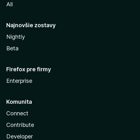
All
l
y
Najnovšie zostavy
Nightly
Beta
Firefox pre firmy
Enterprise
Komunita
Connect
Contribute
Developer