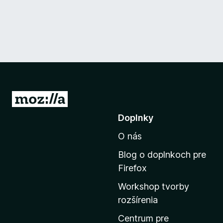
P
r
Doplnky
e
O nás
j
s
Blog o doplnkoch pre
ť
Firefox
n
Workshop tvorby
a
rozšírenia
d
o
Centrum pre