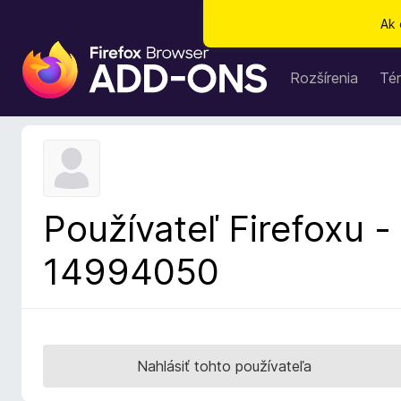
Ak 
D
o
Rozšírenia
Té
p
l
n
k
y
p
Používateľ Firefoxu -
r
e
14994050
p
r
e
h
l
Nahlásiť tohto používateľa
i
a