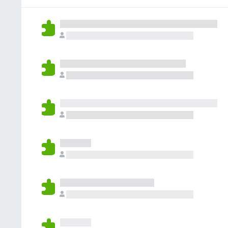
e
i
o
n
d
j
a
k
ý
n
e
ľ
z
o
o
n
a
t
h
i
t
e
o
e
i
n
d
j
a
ý
n
e
ľ
o
o
n
t
h
i
e
o
e
n
d
j
ý
n
e
o
o
t
h
e
o
n
d
ý
n
o
t
e