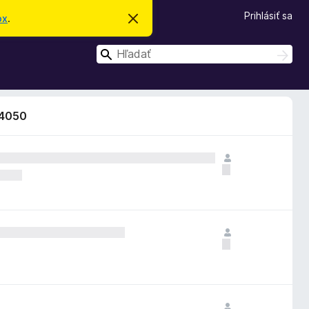
Prihlásiť sa
ox
.
Z
a
v
H
r
H
i
ľ
ľ
e
a
a
ť
d
t
d
a
o
94050
ť
a
t
o
ť
o
z
n
á
m
e
n
i
e