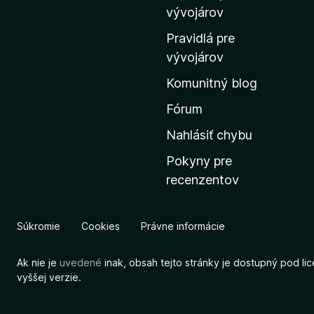
m
vývojárov
o
Pravidlá pre
v
vývojárov
s
Komunitný blog
k
ú
Fórum
s
Nahlásiť chybu
t
Pokyny pre
r
recenzentov
á
n
k
Súkromie
Cookies
Právne informácie
u
M
Ak nie je
uvedené
inak, obsah tejto stránky je dostupný pod li
o
vyššej verzie.
z