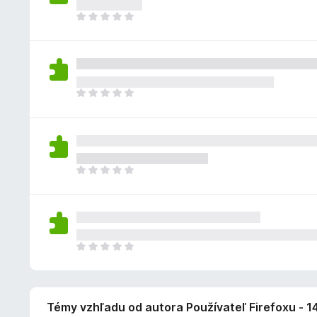
n
e
o
e
i
o
D
n
d
j
a
k
o
ý
n
e
ľ
z
p
o
o
n
a
l
t
h
i
t
n
e
o
e
i
o
D
n
d
j
a
k
o
ý
n
e
ľ
z
p
o
o
n
a
l
t
h
i
t
n
e
o
e
i
o
D
n
d
j
a
k
o
ý
n
e
ľ
z
p
o
o
n
a
l
t
h
i
t
n
e
o
e
i
o
D
n
d
j
a
k
o
ý
n
e
ľ
z
p
o
o
n
a
l
t
h
i
t
Témy vzhľadu od autora Používateľ Firefoxu - 
n
e
o