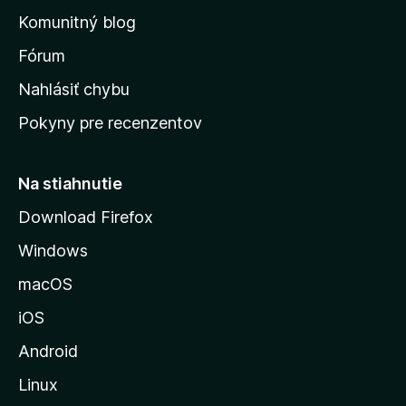
o
n
d
Komunitný blog
ý
v
n
s
Fórum
o
t
k
Nahlásiť chybu
e
ú
n
Pokyny pre recenzentov
s
ý
t
r
Na stiahnutie
á
Download Firefox
n
Windows
k
u
macOS
M
iOS
o
z
Android
i
Linux
l