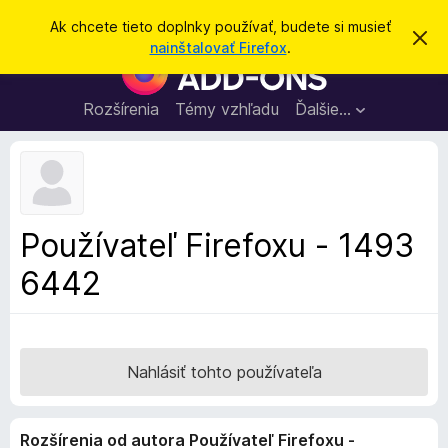
H
Prihlásiť sa
Ak chcete tieto doplnky používať, budete si musieť
Z
ľ
nainštalovať Firefox
.
a
D
a
v
o
r
d
i
p
Rozšírenia
Témy vzhľadu
Ďalšie…
a
e
l
ť
ť
t
n
o
k
t
o
y
o
p
z
Používateľ Firefoxu - 1493
n
r
á
6442
e
m
e
p
n
r
i
e
e
h
Nahlásiť tohto používateľa
l
i
Rozšírenia od autora Používateľ Firefoxu -
a