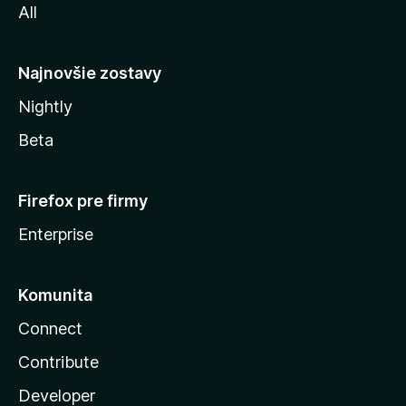
All
l
y
Najnovšie zostavy
Nightly
Beta
Firefox pre firmy
Enterprise
Komunita
Connect
Contribute
Developer