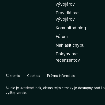
m
vývojárov
o
Pravidlá pre
v
vývojárov
s
Komunitný blog
k
ú
Fórum
s
Nahlásiť chybu
t
Pokyny pre
r
recenzentov
á
n
k
Súkromie
Cookies
Právne informácie
u
M
Ak nie je
uvedené
inak, obsah tejto stránky je dostupný pod li
o
vyššej verzie.
z