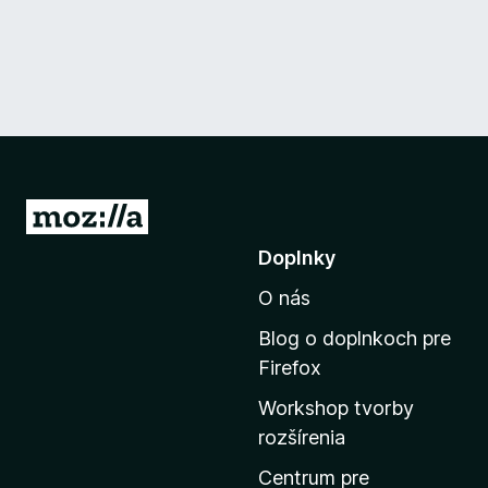
P
r
Doplnky
e
O nás
j
s
Blog o doplnkoch pre
ť
Firefox
n
Workshop tvorby
a
rozšírenia
d
o
Centrum pre