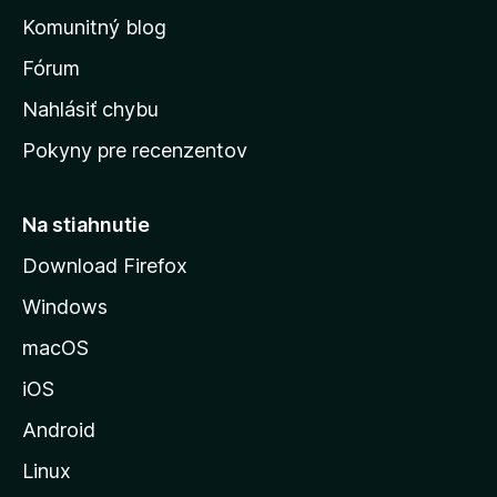
o
n
d
Komunitný blog
ý
v
n
s
Fórum
o
t
k
Nahlásiť chybu
e
ú
n
Pokyny pre recenzentov
s
ý
t
r
Na stiahnutie
á
Download Firefox
n
Windows
k
u
macOS
M
iOS
o
z
Android
i
Linux
l