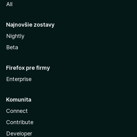
All
l
y
Najnovšie zostavy
Nightly
Beta
Firefox pre firmy
Enterprise
Komunita
Connect
Contribute
Developer