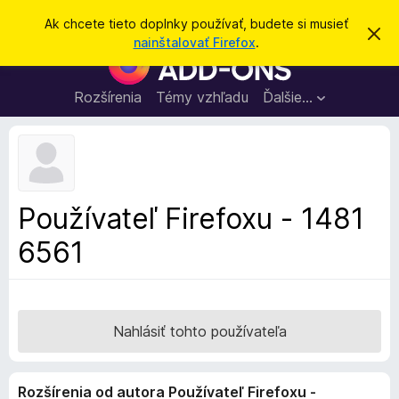
H
Prihlásiť sa
Ak chcete tieto doplnky používať, budete si musieť
Z
ľ
nainštalovať Firefox
.
a
D
a
v
o
r
d
i
p
Rozšírenia
Témy vzhľadu
Ďalšie…
a
e
l
ť
ť
t
n
o
k
t
o
y
o
p
z
Používateľ Firefoxu - 1481
n
r
á
6561
e
m
e
p
n
r
i
e
e
h
Nahlásiť tohto používateľa
l
i
Rozšírenia od autora Používateľ Firefoxu -
a