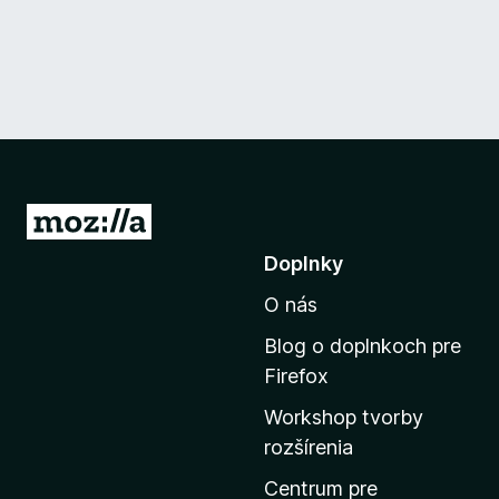
P
r
Doplnky
e
O nás
j
s
Blog o doplnkoch pre
ť
Firefox
n
Workshop tvorby
a
rozšírenia
d
o
Centrum pre