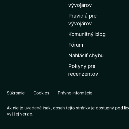
m
vývojárov
o
Pravidlá pre
v
vývojárov
s
Komunitný blog
k
ú
Fórum
s
Nahlásiť chybu
t
Pokyny pre
r
recenzentov
á
n
k
Súkromie
Cookies
Právne informácie
u
M
Ak nie je
uvedené
inak, obsah tejto stránky je dostupný pod li
o
vyššej verzie.
z