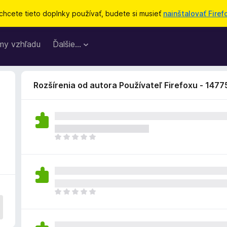
chcete tieto doplnky používať, budete si musieť
nainštalovať Firef
my vzhľadu
Ďalšie…
Rozšírenia od autora Používateľ Firefoxu - 147
D
o
p
l
n
o
D
k
o
z
p
a
l