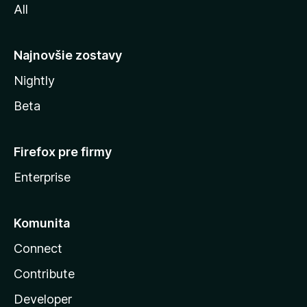
All
l
y
Najnovšie zostavy
Nightly
Beta
Firefox pre firmy
Enterprise
Komunita
Connect
Contribute
Developer