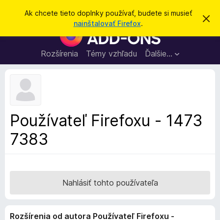
H
Prihlásiť sa
Ak chcete tieto doplnky používať, budete si musieť
Z
ľ
nainštalovať Firefox
.
a
D
a
v
o
r
d
i
p
Rozšírenia
Témy vzhľadu
Ďalšie…
a
e
l
ť
ť
t
n
o
k
t
o
y
o
p
z
Používateľ Firefoxu - 1473
n
r
á
7383
e
m
e
p
n
r
i
e
e
h
Nahlásiť tohto používateľa
l
i
Rozšírenia od autora Používateľ Firefoxu -
a