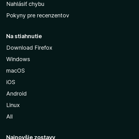
k
Nahlásiť chybu
e
ú
n
Pokyny pre recenzentov
s
ý
t
r
Na stiahnutie
á
Download Firefox
n
Windows
k
u
macOS
M
iOS
o
z
Android
i
Linux
l
All
l
y
Najnovšie zostavy