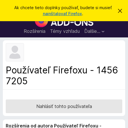
H
Prihlásiť sa
Ak chcete tieto doplnky používať, budete si musieť
Z
ľ
nainštalovať Firefox
.
a
D
a
v
o
r
d
i
p
Rozšírenia
Témy vzhľadu
Ďalšie…
a
e
l
ť
ť
t
n
o
k
t
o
y
o
p
z
Používateľ Firefoxu - 1456
n
r
á
7205
e
m
e
p
n
r
i
e
e
h
Nahlásiť tohto používateľa
l
i
Rozšírenia od autora Používateľ Firefoxu -
a