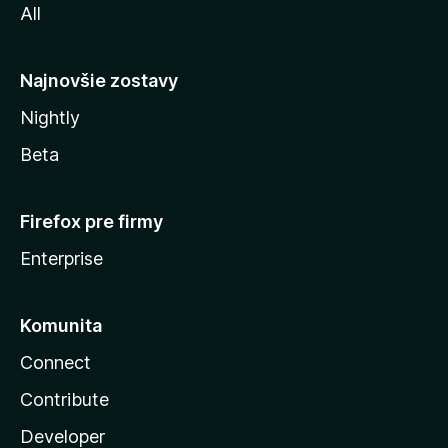
All
l
y
Najnovšie zostavy
Nightly
Beta
Firefox pre firmy
Enterprise
Komunita
Connect
Contribute
Developer