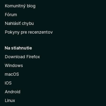
o
n
d
Komunitný blog
ý
v
n
s
Fórum
o
t
k
Nahlásiť chybu
e
ú
n
Pokyny pre recenzentov
s
ý
t
r
Na stiahnutie
á
Download Firefox
n
Windows
k
u
macOS
M
iOS
o
z
Android
i
Linux
l