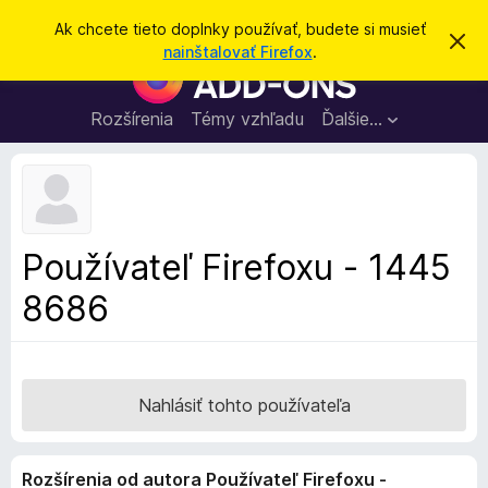
H
Prihlásiť sa
Ak chcete tieto doplnky používať, budete si musieť
Z
ľ
nainštalovať Firefox
.
a
D
a
v
o
r
d
i
p
Rozšírenia
Témy vzhľadu
Ďalšie…
a
e
l
ť
ť
t
n
o
k
t
o
y
o
p
z
Používateľ Firefoxu - 1445
n
r
á
8686
e
m
e
p
n
r
i
e
e
h
Nahlásiť tohto používateľa
l
i
Rozšírenia od autora Používateľ Firefoxu -
a