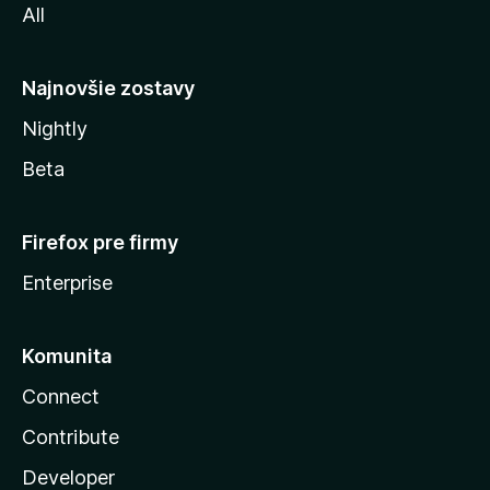
All
l
y
Najnovšie zostavy
Nightly
Beta
Firefox pre firmy
Enterprise
Komunita
Connect
Contribute
Developer