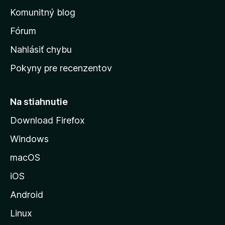
o
n
d
Komunitný blog
ý
v
n
s
Fórum
o
t
k
Nahlásiť chybu
e
ú
n
Pokyny pre recenzentov
s
ý
t
r
Na stiahnutie
á
Download Firefox
n
Windows
k
u
macOS
M
iOS
o
z
Android
i
Linux
l