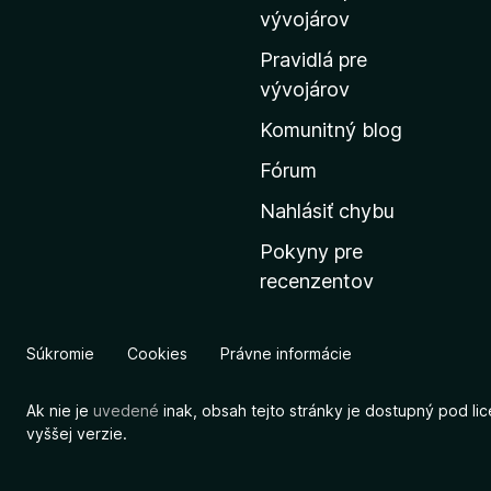
m
vývojárov
o
Pravidlá pre
v
vývojárov
s
Komunitný blog
k
ú
Fórum
s
Nahlásiť chybu
t
Pokyny pre
r
recenzentov
á
n
k
Súkromie
Cookies
Právne informácie
u
M
Ak nie je
uvedené
inak, obsah tejto stránky je dostupný pod li
o
vyššej verzie.
z