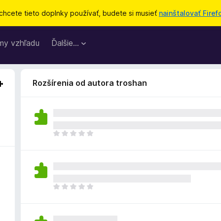
chcete tieto doplnky používať, budete si musieť
nainštalovať Firef
my vzhľadu
Ďalšie…
Rozšírenia od autora troshan
D
o
p
l
n
o
D
k
o
z
p
a
l