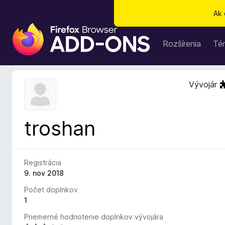
Ak 
D
o
Rozšírenia
Té
p
l
n
Vývojár
k
y
p
troshan
r
e
p
r
Registrácia
e
9. nov 2018
h
Počet doplnkov
l
1
i
Priemerné hodnotenie doplnkov vývojára
a