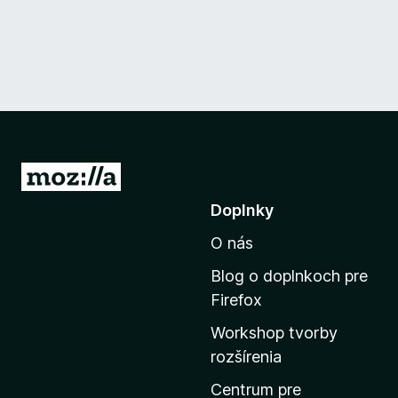
P
r
Doplnky
e
O nás
j
s
Blog o doplnkoch pre
ť
Firefox
n
Workshop tvorby
a
rozšírenia
d
o
Centrum pre