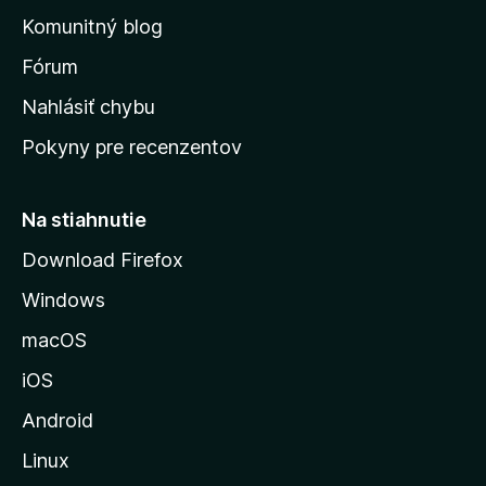
o
n
d
Komunitný blog
ý
v
n
s
Fórum
o
t
k
Nahlásiť chybu
e
ú
n
Pokyny pre recenzentov
s
ý
t
r
Na stiahnutie
á
Download Firefox
n
Windows
k
u
macOS
M
iOS
o
z
Android
i
Linux
l