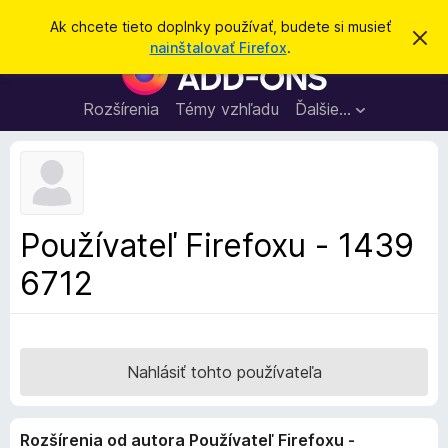
H
Prihlásiť sa
Ak chcete tieto doplnky používať, budete si musieť
Z
ľ
nainštalovať Firefox
.
a
D
a
v
o
r
d
i
p
Rozšírenia
Témy vzhľadu
Ďalšie…
a
e
l
ť
ť
t
n
o
k
t
o
y
o
p
z
Používateľ Firefoxu - 1439
n
r
á
6712
e
m
e
p
n
r
i
e
e
h
Nahlásiť tohto používateľa
l
i
Rozšírenia od autora Používateľ Firefoxu -
a