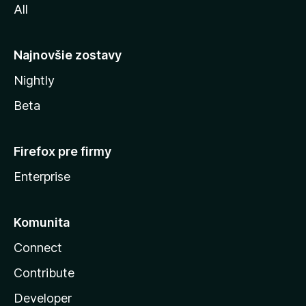
All
l
y
Najnovšie zostavy
Nightly
Beta
Firefox pre firmy
Enterprise
Komunita
Connect
Contribute
Developer