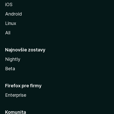
iOS
o
z
Android
i
Linux
l
All
l
y
Najnovšie zostavy
Nightly
Beta
Firefox pre firmy
Enterprise
Komunita