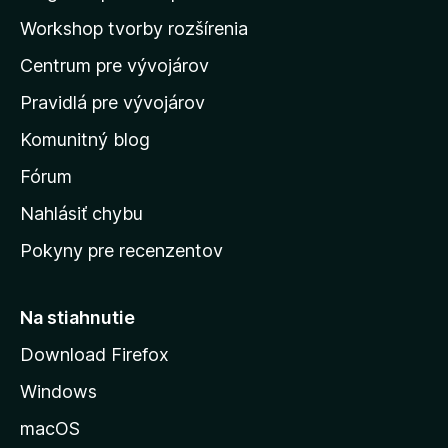
n
e
a
d
ý
Workshop tvorby rozšírenia
j
n
d
e
o
Centrum pre vývojárov
o
o
t
h
m
e
Pravidlá pre vývojárov
o
o
n
d
Komunitný blog
ý
v
n
s
Fórum
o
t
k
Nahlásiť chybu
e
ú
n
Pokyny pre recenzentov
s
ý
t
r
Na stiahnutie
á
Download Firefox
n
Windows
k
u
macOS
M