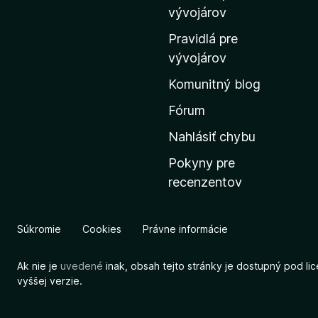
m
vývojárov
o
Pravidlá pre
v
vývojárov
s
Komunitný blog
k
ú
Fórum
s
Nahlásiť chybu
t
Pokyny pre
r
recenzentov
á
n
k
Súkromie
Cookies
Právne informácie
u
M
Ak nie je
uvedené
inak, obsah tejto stránky je dostupný pod li
o
vyššej verzie.
z