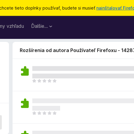
chcete tieto doplnky používať, budete si musieť
nainštalovať Firef
my vzhľadu
Ďalšie…
Rozšírenia od autora Používateľ Firefoxu - 142
D
o
p
l
n
o
D
k
o
z
p
a
l