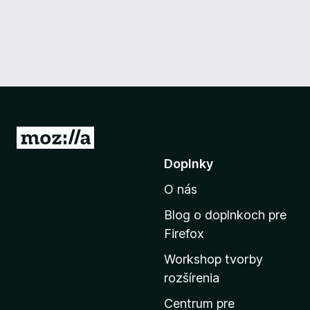
P
r
Doplnky
e
O nás
j
s
Blog o doplnkoch pre
ť
Firefox
n
Workshop tvorby
a
rozšírenia
d
o
Centrum pre