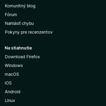
o
n
d
Komunitný blog
ý
v
n
s
Fórum
o
t
k
Nahlásiť chybu
e
ú
n
Pokyny pre recenzentov
s
ý
t
r
Na stiahnutie
á
Download Firefox
n
Windows
k
u
macOS
M
iOS
o
z
Android
i
Linux
l