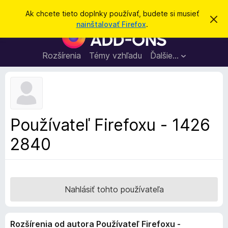
H
Prihlásiť sa
Ak chcete tieto doplnky používať, budete si musieť
Z
ľ
nainštalovať Firefox
.
a
D
a
v
o
r
d
i
p
Rozšírenia
Témy vzhľadu
Ďalšie…
a
e
l
ť
ť
t
n
o
k
t
o
y
o
p
z
Používateľ Firefoxu - 1426
n
r
á
2840
e
m
e
p
n
r
i
e
e
h
Nahlásiť tohto používateľa
l
i
Rozšírenia od autora Používateľ Firefoxu -
a