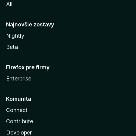
All
l
y
Najnovšie zostavy
Nightly
Beta
Firefox pre firmy
Enterprise
Komunita
Connect
Contribute
Developer