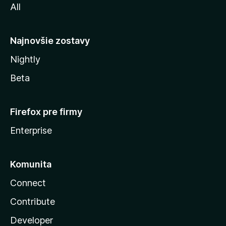
All
l
y
Najnovšie zostavy
Nightly
Beta
Firefox pre firmy
Enterprise
Komunita
Connect
Contribute
Developer