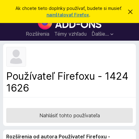
H
Prihlásiť sa
Ak chcete tieto doplnky používať, budete si musieť
Z
ľ
nainštalovať Firefox
.
a
D
a
v
o
r
d
i
p
Rozšírenia
Témy vzhľadu
Ďalšie…
a
e
l
ť
ť
t
n
o
k
t
o
y
o
p
z
Používateľ Firefoxu - 1424
n
r
á
1626
e
m
e
p
n
r
i
e
e
h
Nahlásiť tohto používateľa
l
i
Rozšírenia od autora Používateľ Firefoxu -
a