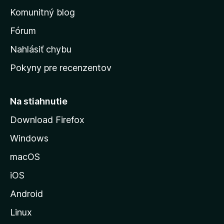
o
n
d
Komunitný blog
ý
v
n
s
Fórum
o
t
k
Nahlásiť chybu
e
ú
n
Pokyny pre recenzentov
s
ý
t
r
Na stiahnutie
á
Download Firefox
n
Windows
k
u
macOS
M
iOS
o
z
Android
i
Linux
l