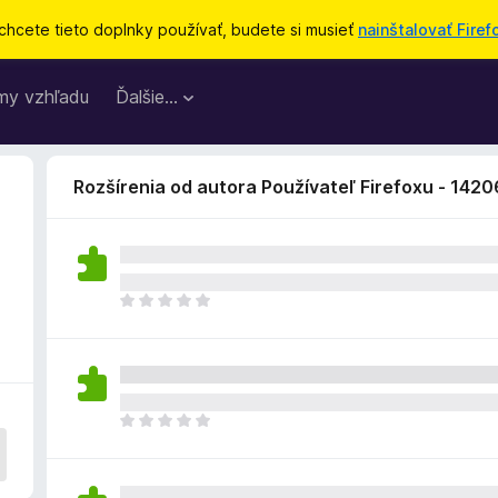
chcete tieto doplnky používať, budete si musieť
nainštalovať Firef
my vzhľadu
Ďalšie…
Rozšírenia od autora Používateľ Firefoxu - 142
D
o
p
l
n
o
D
k
o
z
p
a
l