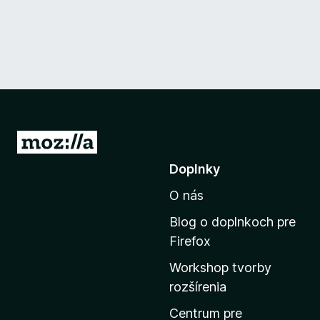
P
r
Doplnky
e
O nás
j
s
Blog o doplnkoch pre
ť
Firefox
n
Workshop tvorby
a
rozšírenia
d
o
Centrum pre