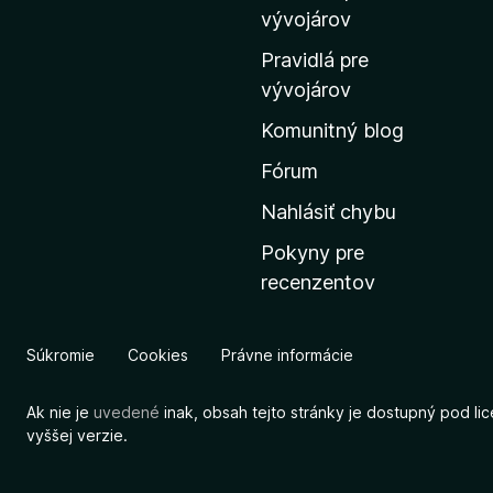
m
vývojárov
o
Pravidlá pre
v
vývojárov
s
Komunitný blog
k
ú
Fórum
s
Nahlásiť chybu
t
Pokyny pre
r
recenzentov
á
n
k
Súkromie
Cookies
Právne informácie
u
M
Ak nie je
uvedené
inak, obsah tejto stránky je dostupný pod li
o
vyššej verzie.
z