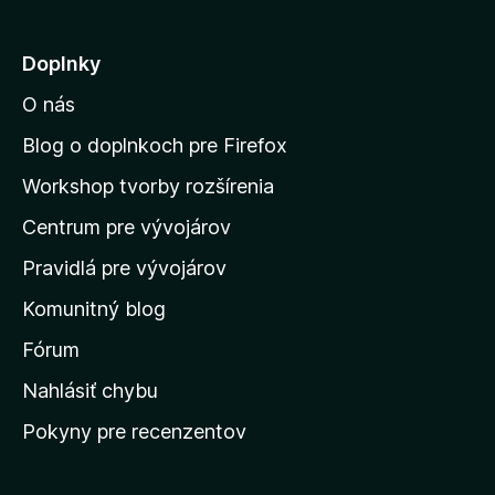
i
e
e
:
j
Doplnky
5
s
z
O nás
ť
5
n
Blog o doplnkoch pre Firefox
a
Workshop tvorby rozšírenia
d
Centrum pre vývojárov
o
m
Pravidlá pre vývojárov
o
Komunitný blog
v
s
Fórum
k
Nahlásiť chybu
ú
Pokyny pre recenzentov
s
t