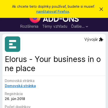
H
Prihlásiť sa
Ak chcete tieto doplnky používať, budete si musieť
Z
ľ
nainštalovať Firefox
.
a
D
a
v
o
r
d
i
p
Rozšírenia
Témy vzhľadu
Ďalšie…
a
e
l
ť
ť
t
n
Vývojár
o
k
t
o
y
o
p
z
Elorus - Your business in o
n
r
á
ne place
e
m
e
p
n
r
i
Domovská stránka
e
e
Domovská stránka
h
Registrácia
l
26. jún 2018
i
a
Počet doplnkov