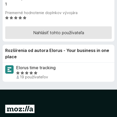
1
d
a
Priemerné hodnotenie doplnkov vývojára
č
H
F
o
d
i
Nahlásiť tohto používateľa
n
r
o
e
t
f
Rozšírenia od autora Elorus - Your business in one
e
o
n
place
x
i
e
Elorus time tracking
:
H
19 používateľov
5
o
z
d
5
n
o
t
e
P
n
r