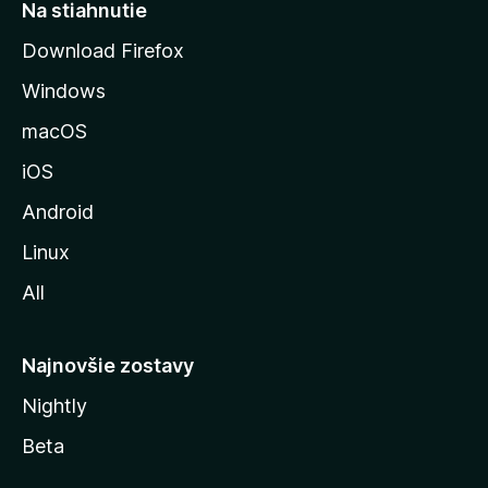
r
Na stiahnutie
á
Download Firefox
n
Windows
k
u
macOS
M
iOS
o
z
Android
i
Linux
l
All
l
y
Najnovšie zostavy
Nightly
Beta