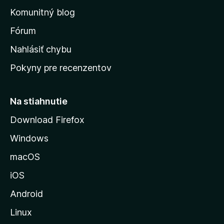
o
n
d
Komunitný blog
ý
v
n
s
Fórum
o
t
k
Nahlásiť chybu
e
ú
n
Pokyny pre recenzentov
s
ý
t
r
Na stiahnutie
á
Download Firefox
n
Windows
k
u
macOS
M
iOS
o
z
Android
i
Linux
l