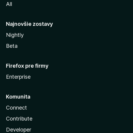
All
l
y
Najnovšie zostavy
Nightly
Beta
Firefox pre firmy
Enterprise
Komunita
Connect
Contribute
Developer