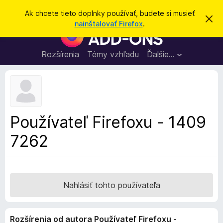
H
Prihlásiť sa
Ak chcete tieto doplnky používať, budete si musieť
Z
ľ
nainštalovať Firefox
.
a
D
a
v
o
r
d
i
p
Rozšírenia
Témy vzhľadu
Ďalšie…
a
e
l
ť
ť
t
n
o
k
t
o
y
o
p
z
Používateľ Firefoxu - 1409
n
r
á
7262
e
m
e
p
n
r
i
e
e
h
Nahlásiť tohto používateľa
l
i
Rozšírenia od autora Používateľ Firefoxu -
a