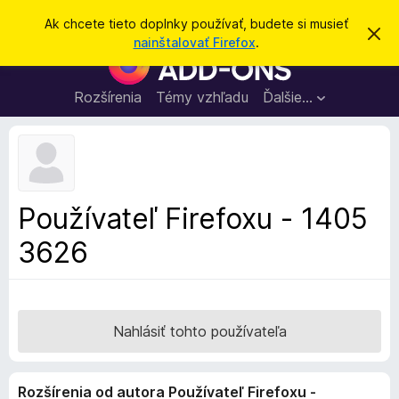
H
Prihlásiť sa
Ak chcete tieto doplnky používať, budete si musieť
Z
ľ
nainštalovať Firefox
.
a
D
a
v
o
r
d
i
p
Rozšírenia
Témy vzhľadu
Ďalšie…
a
e
l
ť
ť
t
n
o
k
t
o
y
o
p
z
Používateľ Firefoxu - 1405
n
r
á
3626
e
m
e
p
n
r
i
e
e
h
Nahlásiť tohto používateľa
l
i
Rozšírenia od autora Používateľ Firefoxu -
a