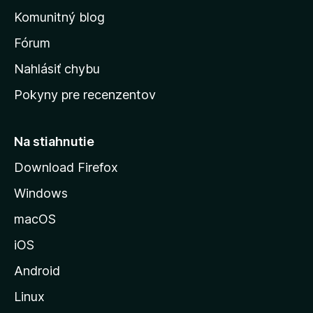
o
n
d
Komunitný blog
ý
v
n
s
Fórum
o
t
k
Nahlásiť chybu
e
ú
n
Pokyny pre recenzentov
s
ý
t
r
Na stiahnutie
á
Download Firefox
n
Windows
k
u
macOS
M
iOS
o
z
Android
i
Linux
l