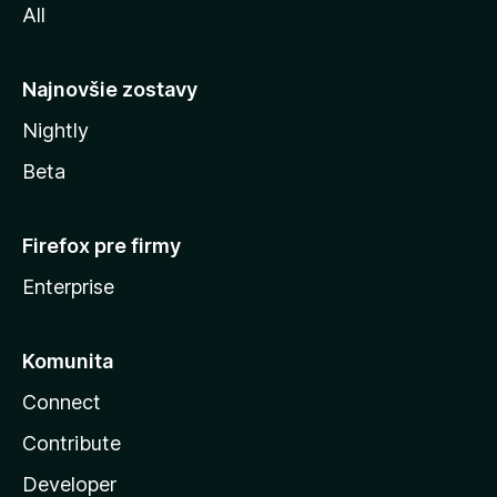
All
l
y
Najnovšie zostavy
Nightly
Beta
Firefox pre firmy
Enterprise
Komunita
Connect
Contribute
Developer