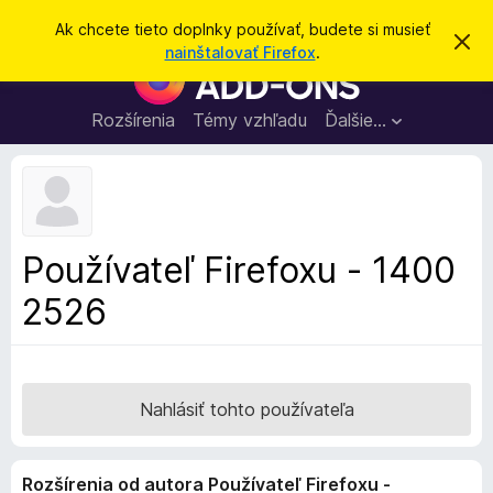
H
Prihlásiť sa
Ak chcete tieto doplnky používať, budete si musieť
Z
ľ
nainštalovať Firefox
.
a
D
a
v
o
r
d
i
p
Rozšírenia
Témy vzhľadu
Ďalšie…
a
e
l
ť
ť
t
n
o
k
t
o
y
o
p
z
Používateľ Firefoxu - 1400
n
r
á
2526
e
m
e
p
n
r
i
e
e
h
Nahlásiť tohto používateľa
l
i
Rozšírenia od autora Používateľ Firefoxu -
a