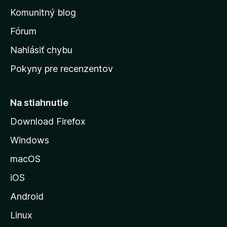
o
n
d
Komunitný blog
ý
v
n
s
Fórum
o
t
k
Nahlásiť chybu
e
ú
n
Pokyny pre recenzentov
s
ý
t
r
Na stiahnutie
á
Download Firefox
n
Windows
k
u
macOS
M
iOS
o
z
Android
i
Linux
l