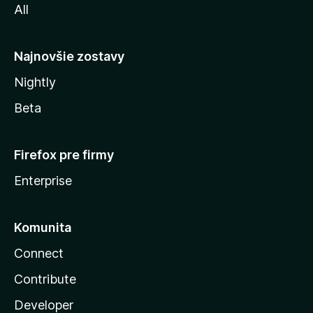
All
l
y
Najnovšie zostavy
Nightly
Beta
Firefox pre firmy
Enterprise
Komunita
Connect
Contribute
Developer