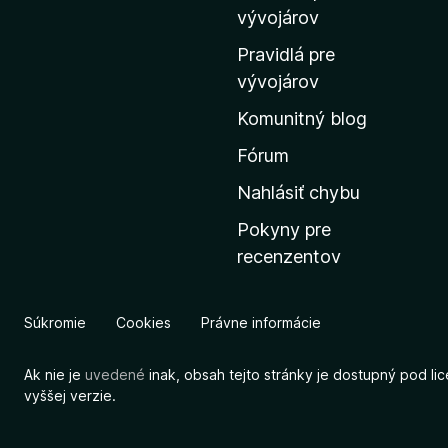
m
vývojárov
o
Pravidlá pre
v
vývojárov
s
Komunitný blog
k
ú
Fórum
s
Nahlásiť chybu
t
Pokyny pre
r
recenzentov
á
n
k
Súkromie
Cookies
Právne informácie
u
M
Ak nie je
uvedené
inak, obsah tejto stránky je dostupný pod li
o
vyššej verzie.
z