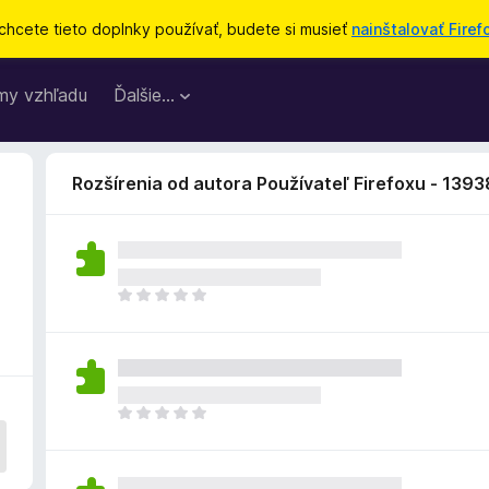
chcete tieto doplnky používať, budete si musieť
nainštalovať Firef
my vzhľadu
Ďalšie…
Rozšírenia od autora Používateľ Firefoxu - 139
D
o
p
l
n
o
D
k
o
z
p
a
l