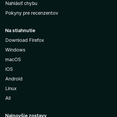
k
Nahlásiť chybu
e
ú
n
Pokyny pre recenzentov
s
ý
t
r
Na stiahnutie
á
Download Firefox
n
Windows
k
u
macOS
M
iOS
o
z
Android
i
Linux
l
All
l
y
Najnovšie zostavy