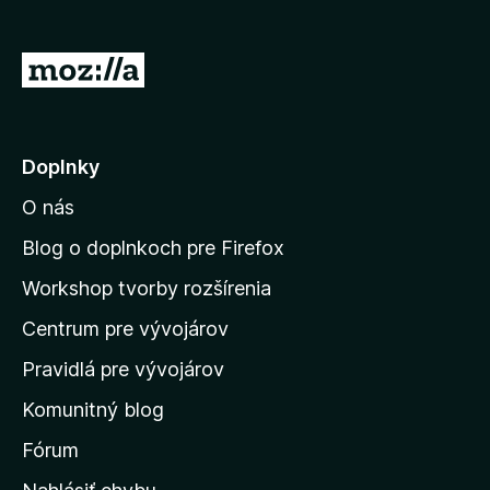
d
a
P
č
r
F
e
i
r
j
Doplnky
e
s
f
O nás
ť
o
n
Blog o doplnkoch pre Firefox
x
a
Workshop tvorby rozšírenia
d
Centrum pre vývojárov
o
m
Pravidlá pre vývojárov
o
Komunitný blog
v
s
Fórum
k