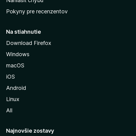
Nahlásiť chybu
ú
Pokyny pre recenzentov
s
t
r
Na stiahnutie
á
Download Firefox
n
Windows
k
u
macOS
M
iOS
o
z
Android
i
Linux
l
All
l
y
Najnovšie zostavy