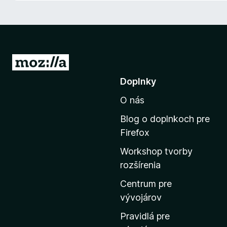
d
a
č
F
i
P
r
r
Doplnky
e
e
f
O nás
j
o
s
x
Blog o doplnkoch pre
ť
Firefox
n
Workshop tvorby
a
rozšírenia
d
o
Centrum pre
m
vývojárov
o
Pravidlá pre
v