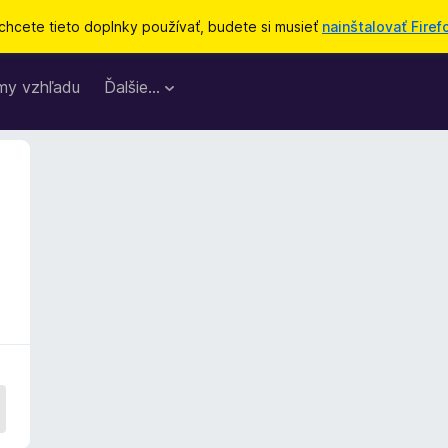
chcete tieto doplnky používať, budete si musieť
nainštalovať Firef
my vzhľadu
Ďalšie…