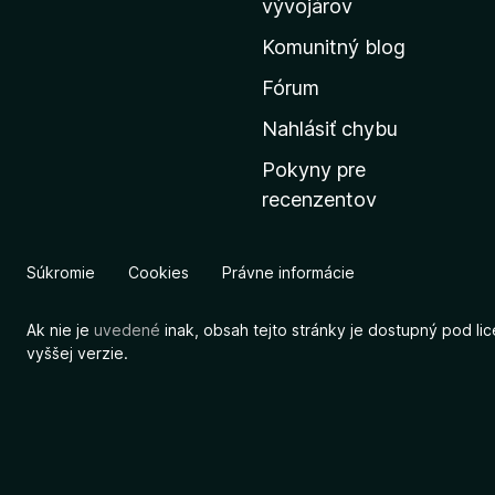
vývojárov
s
Komunitný blog
k
ú
Fórum
s
Nahlásiť chybu
t
Pokyny pre
r
recenzentov
á
n
k
Súkromie
Cookies
Právne informácie
u
M
Ak nie je
uvedené
inak, obsah tejto stránky je dostupný pod li
o
vyššej verzie.
z
i
l
l