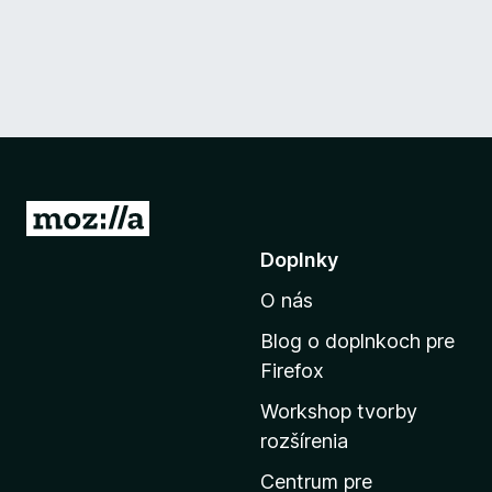
P
r
Doplnky
e
O nás
j
s
Blog o doplnkoch pre
ť
Firefox
n
Workshop tvorby
a
rozšírenia
d
o
Centrum pre