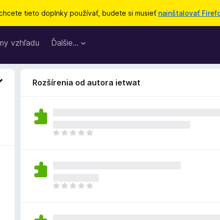
chcete tieto doplnky používať, budete si musieť
nainštalovať Firef
my vzhľadu
Ďalšie…
Rozšírenia od autora ietwat
D
o
p
l
n
o
D
k
o
z
p
a
l