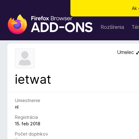
Ak 
D
o
Rozšírenia
Té
p
l
n
Umelec
k
y
p
ietwat
r
e
p
r
Umiestnenie
e
nl
h
Registrácia
l
15. feb 2018
i
Počet doplnkov
a