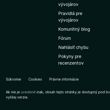
m
vývojárov
o
Pravidlá pre
v
vývojárov
s
Komunitný blog
k
ú
Fórum
s
Nahlásiť chybu
t
Pokyny pre
r
recenzentov
á
n
k
Súkromie
Cookies
Právne informácie
u
M
Ak nie je
uvedené
inak, obsah tejto stránky je dostupný pod li
o
vyššej verzie.
z