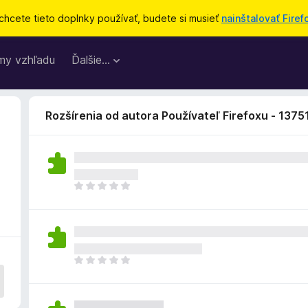
chcete tieto doplnky používať, budete si musieť
nainštalovať Firef
my vzhľadu
Ďalšie…
Rozšírenia od autora Používateľ Firefoxu - 137
D
o
p
l
n
o
D
k
o
z
p
a
l