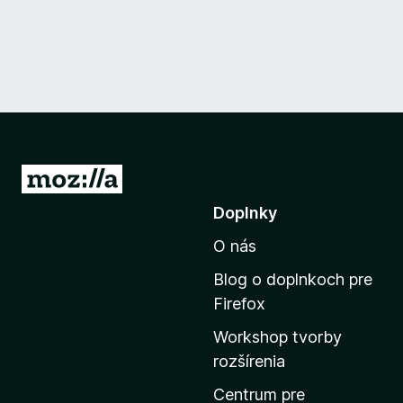
P
r
Doplnky
e
O nás
j
s
Blog o doplnkoch pre
ť
Firefox
n
Workshop tvorby
a
rozšírenia
d
o
Centrum pre