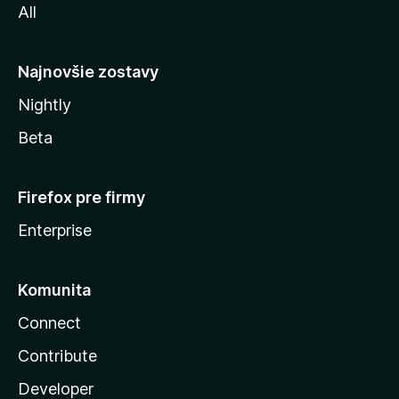
All
l
y
Najnovšie zostavy
Nightly
Beta
Firefox pre firmy
Enterprise
Komunita
Connect
Contribute
Developer