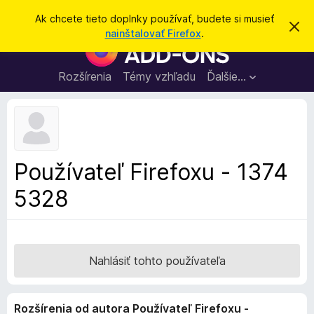
H
Prihlásiť sa
Ak chcete tieto doplnky používať, budete si musieť
Z
ľ
nainštalovať Firefox
.
a
D
a
v
o
r
d
i
p
Rozšírenia
Témy vzhľadu
Ďalšie…
a
e
l
ť
ť
t
n
o
k
t
o
y
o
p
z
Používateľ Firefoxu - 1374
n
r
á
5328
e
m
e
p
n
r
i
e
e
h
Nahlásiť tohto používateľa
l
i
Rozšírenia od autora Používateľ Firefoxu -
a