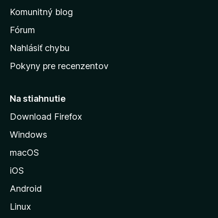
o
n
d
Komunitný blog
ý
v
n
s
Fórum
o
t
k
Nahlásiť chybu
e
ú
n
Pokyny pre recenzentov
s
ý
t
r
Na stiahnutie
á
Download Firefox
n
Windows
k
u
macOS
M
iOS
o
z
Android
i
Linux
l