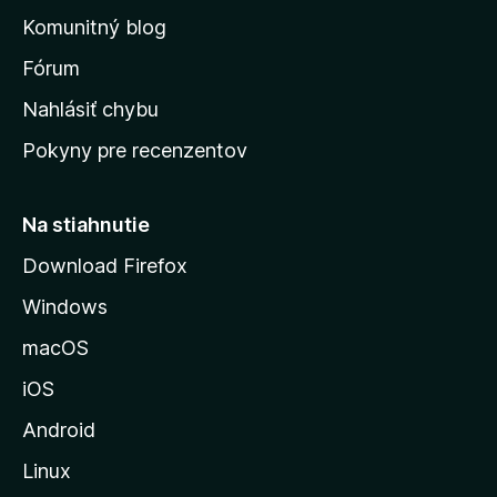
o
n
d
Komunitný blog
ý
v
n
s
Fórum
o
t
k
Nahlásiť chybu
e
ú
n
Pokyny pre recenzentov
s
ý
t
r
Na stiahnutie
á
Download Firefox
n
Windows
k
u
macOS
M
iOS
o
z
Android
i
Linux
l