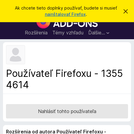
H
Prihlásiť sa
Ak chcete tieto doplnky používať, budete si musieť
Z
ľ
nainštalovať Firefox
.
a
D
a
v
o
r
d
i
p
Rozšírenia
Témy vzhľadu
Ďalšie…
a
e
l
ť
ť
t
n
o
k
t
o
y
o
p
z
Používateľ Firefoxu - 1355
n
r
á
4614
e
m
e
p
n
r
i
e
e
h
Nahlásiť tohto používateľa
l
i
Rozšírenia od autora Používateľ Firefoxu -
a