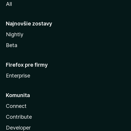
All
l
y
Najnovšie zostavy
Nightly
Beta
Firefox pre firmy
Enterprise
Komunita
Connect
Contribute
Developer