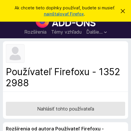
H
Prihlásiť sa
Ak chcete tieto doplnky používať, budete si musieť
Z
ľ
nainštalovať Firefox
.
a
D
a
v
o
r
d
i
p
Rozšírenia
Témy vzhľadu
Ďalšie…
a
e
l
ť
ť
t
n
o
k
t
o
y
o
p
z
Používateľ Firefoxu - 1352
n
r
á
2988
e
m
e
p
n
r
i
e
e
h
Nahlásiť tohto používateľa
l
i
Rozšírenia od autora Používateľ Firefoxu -
a