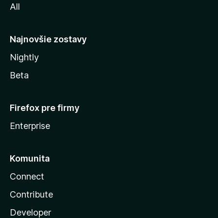
All
l
y
Najnovšie zostavy
Nightly
Beta
Firefox pre firmy
Enterprise
Komunita
Connect
Contribute
Developer