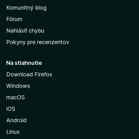
o
n
d
Komunitný blog
ý
v
n
s
Fórum
o
t
k
Nahlásiť chybu
e
ú
n
Pokyny pre recenzentov
s
ý
t
r
Na stiahnutie
á
Download Firefox
n
Windows
k
u
macOS
M
iOS
o
z
Android
i
Linux
l