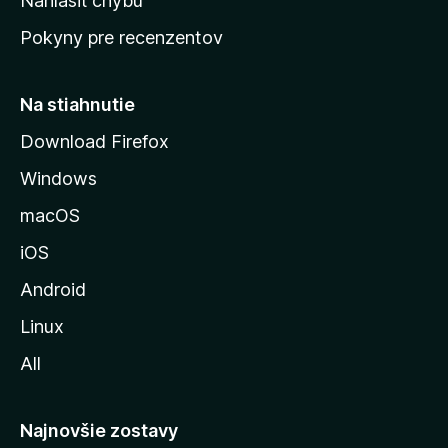
Nahlásiť chybu
ú
Pokyny pre recenzentov
s
t
r
Na stiahnutie
á
Download Firefox
n
Windows
k
u
macOS
M
iOS
o
z
Android
i
Linux
l
All
l
y
Najnovšie zostavy