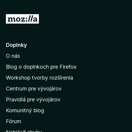
d
a
P
č
r
F
e
i
r
j
Doplnky
e
s
f
O nás
ť
o
n
Blog o doplnkoch pre Firefox
x
a
Workshop tvorby rozšírenia
d
Centrum pre vývojárov
o
m
Pravidlá pre vývojárov
o
Komunitný blog
v
s
Fórum
k