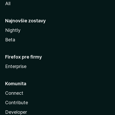
All
l
y
Najnovšie zostavy
Nightly
Beta
Firefox pre firmy
Enterprise
Komunita
Connect
Contribute
Developer