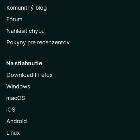
o
n
d
Komunitný blog
ý
v
n
s
Fórum
o
t
k
Nahlásiť chybu
e
ú
n
Pokyny pre recenzentov
s
ý
t
r
Na stiahnutie
á
Download Firefox
n
Windows
k
u
macOS
M
iOS
o
z
Android
i
Linux
l