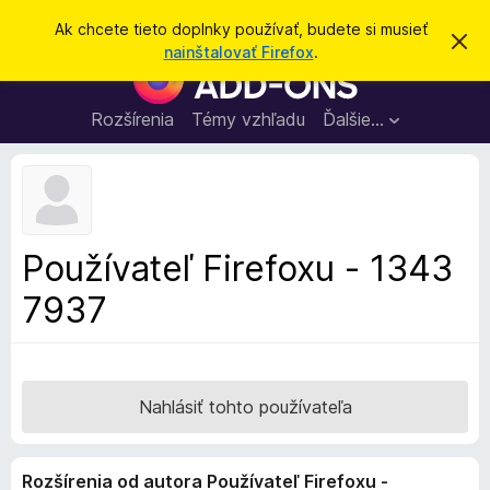
H
Prihlásiť sa
Ak chcete tieto doplnky používať, budete si musieť
Z
ľ
nainštalovať Firefox
.
a
D
a
v
o
r
d
i
p
Rozšírenia
Témy vzhľadu
Ďalšie…
a
e
l
ť
ť
t
n
o
k
t
o
y
o
p
z
Používateľ Firefoxu - 1343
n
r
á
7937
e
m
e
p
n
r
i
e
e
h
Nahlásiť tohto používateľa
l
i
Rozšírenia od autora Používateľ Firefoxu -
a