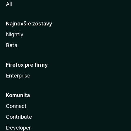
All
l
y
Najnovšie zostavy
Nightly
Beta
Firefox pre firmy
Enterprise
Komunita
Connect
Contribute
Developer