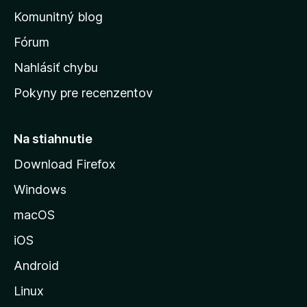
o
n
d
Komunitný blog
ý
v
n
s
Fórum
o
t
k
Nahlásiť chybu
e
ú
n
Pokyny pre recenzentov
s
ý
t
r
Na stiahnutie
á
Download Firefox
n
Windows
k
u
macOS
M
iOS
o
z
Android
i
Linux
l