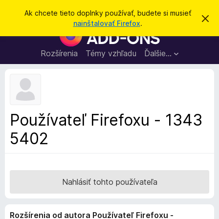
H
Prihlásiť sa
Ak chcete tieto doplnky používať, budete si musieť
Z
ľ
nainštalovať Firefox
.
a
D
a
v
o
r
d
i
p
Rozšírenia
Témy vzhľadu
Ďalšie…
a
e
l
ť
ť
t
n
o
k
t
o
y
o
p
z
Používateľ Firefoxu - 1343
n
r
á
5402
e
m
e
p
n
r
i
e
e
h
Nahlásiť tohto používateľa
l
i
Rozšírenia od autora Používateľ Firefoxu -
a