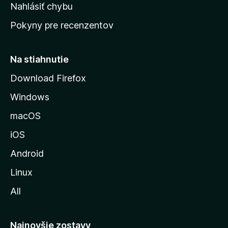
k
Nahlásiť chybu
e
ú
n
Pokyny pre recenzentov
s
ý
t
r
Na stiahnutie
á
Download Firefox
n
Windows
k
u
macOS
M
iOS
o
z
Android
i
Linux
l
All
l
y
Najnovšie zostavy