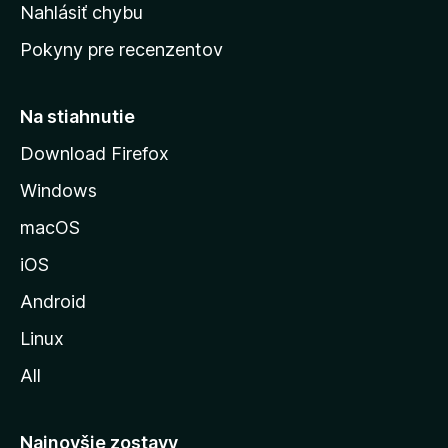
k
Nahlásiť chybu
e
ú
n
Pokyny pre recenzentov
s
ý
t
r
Na stiahnutie
á
Download Firefox
n
Windows
k
u
macOS
M
iOS
o
z
Android
i
Linux
l
All
l
y
Najnovšie zostavy