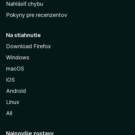
k
Nahlásiť chybu
e
ú
n
Pokyny pre recenzentov
s
ý
t
r
Na stiahnutie
á
Download Firefox
n
Windows
k
u
macOS
M
iOS
o
z
Android
i
Linux
l
All
l
y
Najnovšie zostavy