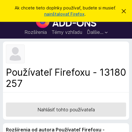
H
Prihlásiť sa
Ak chcete tieto doplnky používať, budete si musieť
Z
ľ
nainštalovať Firefox
.
a
D
a
v
o
r
d
i
p
Rozšírenia
Témy vzhľadu
Ďalšie…
a
e
l
ť
ť
t
n
o
k
t
o
y
o
p
z
Používateľ Firefoxu - 13180
n
r
á
257
e
m
e
p
n
r
i
e
e
h
Nahlásiť tohto používateľa
l
i
Rozšírenia od autora Používateľ Firefoxu -
a