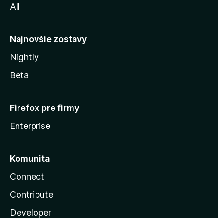
All
l
y
Najnovšie zostavy
Nightly
Beta
Firefox pre firmy
Enterprise
Komunita
Connect
Contribute
Developer