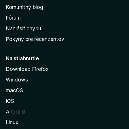
o
n
d
Komunitný blog
ý
v
n
s
Fórum
o
t
k
Nahlásiť chybu
e
ú
n
Pokyny pre recenzentov
s
ý
t
r
Na stiahnutie
á
Download Firefox
n
Windows
k
u
macOS
M
iOS
o
z
Android
i
Linux
l