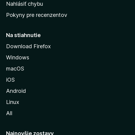
k
Nahlásiť chybu
e
ú
n
Pokyny pre recenzentov
s
ý
t
r
Na stiahnutie
á
Download Firefox
n
Windows
k
u
macOS
M
iOS
o
z
Android
i
Linux
l
All
l
y
Najnovšie zostavy