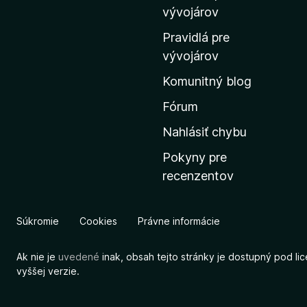
m
vývojárov
o
Pravidlá pre
v
vývojárov
s
Komunitný blog
k
ú
Fórum
s
Nahlásiť chybu
t
Pokyny pre
r
recenzentov
á
n
k
Súkromie
Cookies
Právne informácie
u
M
Ak nie je
uvedené
inak, obsah tejto stránky je dostupný pod li
o
vyššej verzie.
z