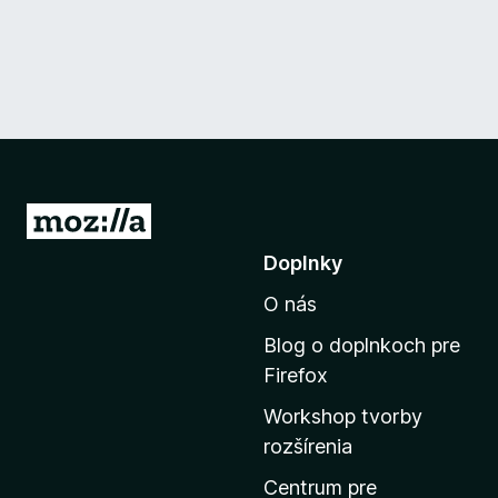
P
r
Doplnky
e
O nás
j
s
Blog o doplnkoch pre
ť
Firefox
n
Workshop tvorby
a
rozšírenia
d
o
Centrum pre