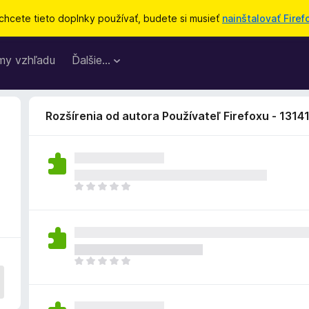
chcete tieto doplnky používať, budete si musieť
nainštalovať Firef
my vzhľadu
Ďalšie…
Rozšírenia od autora Používateľ Firefoxu - 1314
D
o
p
l
n
o
D
k
o
z
p
a
l